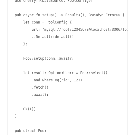
use cherry::{DataSource, PoolConfig};

pub async fn setup() -> Result<(), Box<dyn Error>> {

    let conn = PoolConfig {

        url: "mysql://root:12345678@localhost:3306/foo".t
        ..Default::default()

    };

    Foo::setup(conn).await?;

    let result: Option<User> = Foo::select()

        .and_where_eq("id", 123)

        .fetch()

        .await?;

    Ok(())

}

pub struct Foo;
