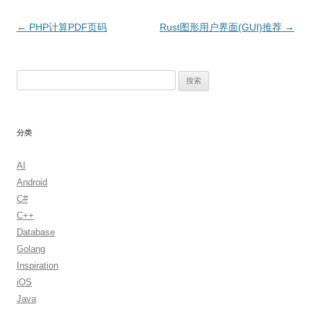
文
←
PHP计算PDF页码
Rust图形用户界面(GUI)推荐
→
章
导
搜
航
索：
分类
AI
Android
C#
C++
Database
Golang
Inspiration
iOS
Java