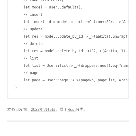
    // CRUD with Entity

    let model = User::default();

    // insert

    let insert_id = model.insert::<Option<i32>, _>(&akita
    // update

    let res = model.update_by_id::<_>(&akita).unwrap();

    // delete

    let res = model.delete_by_id::<i32,_>(&akita, 1).unwr
    // list

    let list = User::list::<_>(Wrapper::new().eq("name", 
    // page

    let page = User::page::<_>(pageNo, pageSize, Wrapper:
}
本条目发布于
2022年8月5日
。属于
Rust
分类。