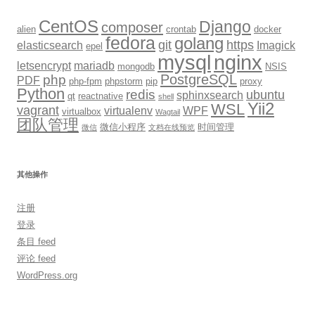
CentOS
Django
composer
alien
crontab
docker
fedora
golang
git
https
elasticsearch
Imagick
epel
mysql
nginx
letsencrypt
mariadb
mongodb
NSIS
PostgreSQL
php
PDF
php-fpm
phpstorm
pip
proxy
Python
redis
ubuntu
sphinxsearch
qt
reactnative
shell
Yii2
WSL
vagrant
virtualenv
WPF
virtualbox
Wagtail
团队管理
微信小程序
时间管理
微信
文档在线预览
其他操作
注册
登录
条目 feed
评论 feed
WordPress.org