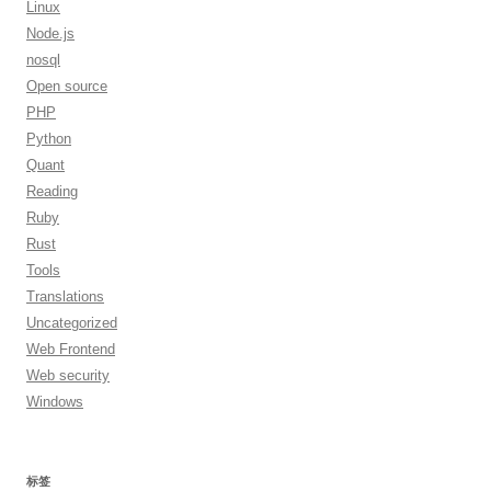
Linux
Node.js
nosql
Open source
PHP
Python
Quant
Reading
Ruby
Rust
Tools
Translations
Uncategorized
Web Frontend
Web security
Windows
标签