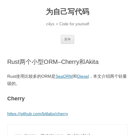
跳
至
为自己写代码
正
文
c4ys = Code for yourself
菜单
Rust两个小型ORM–Cherry和Akita
Rust使用比较多的ORM是
SeaORM
和
Diesel
，本文介绍两个轻量
级的。
Cherry
https://github.com/bitlabx/cherry