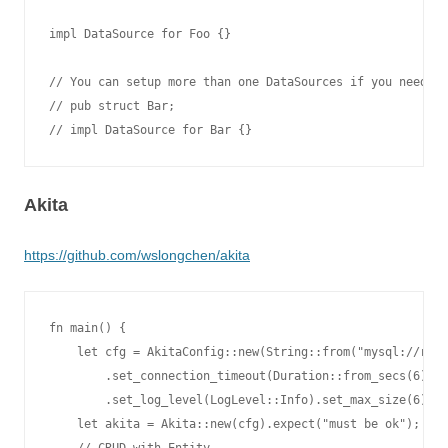
impl DataSource for Foo {}

// You can setup more than one DataSources if you need.

// pub struct Bar;

// impl DataSource for Bar {}
Akita
https://github.com/wslongchen/akita
fn main() {

    let cfg = AkitaConfig::new(String::from("mysql://root
        .set_connection_timeout(Duration::from_secs(6))

        .set_log_level(LogLevel::Info).set_max_size(6);

    let akita = Akita::new(cfg).expect("must be ok");
