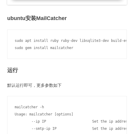
ubuntu安装MailCatcher
sudo apt install ruby ruby-dev libsqlite3-dev build-essen
sudo gem install mailcatcher
运行
默认运行即可，更多参数如下
mailcatcher -h

Usage: mailcatcher [options]

        --ip IP                      Set the ip address o
        --smtp-ip IP                 Set the ip address o