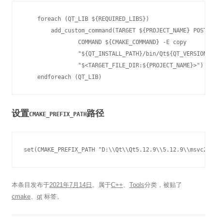
    foreach (QT_LIB ${REQUIRED_LIBS})

        add_custom_command(TARGET ${PROJECT_NAME} POST_BU
                COMMAND ${CMAKE_COMMAND} -E copy

                "${QT_INSTALL_PATH}/bin/Qt${QT_VERSION}${
                "$<TARGET_FILE_DIR:${PROJECT_NAME}>")

    endforeach (QT_LIB)
设置
路径
CMAKE_PREFIX_PATH
set(CMAKE_PREFIX_PATH "D:\\Qt\\Qt5.12.9\\5.12.9\\msvc2017
本条目发布于
2021年7月14日
。属于
C++
、
Tools
分类，被贴了
cmake
、
qt
标签。