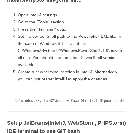
Open IntelliJ settings.
Go to the “Tools” section.
Press the “Terminal” option.
Set the correct Shell path to the PowerShell EXE file. In
the case of Windows 8.1, the path is:
C:\Windows\System32\WindowsPowerShell\v1.0\powersh
ell.exe. You should use the latest PowerShell version
available!
Create a new terminal session in IntelliJ. Alternatively,
you can just restart IntelliJ to apply the changes.
C:\Windows\System32\WindowsPowerShell\v1.0\powershell.exe
Setup JetBrains(InteliJ, WebStorm, PHPStorm)
IDE terminal to use GIT bash