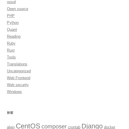
nosql
Open source
PHP
Python
Quant
Reading
Ruby
Rust
Tools
Translations
Uncategorized
Web Frontend
Web security
Windows
标签
CentOS
Django
composer
alien
crontab
docker