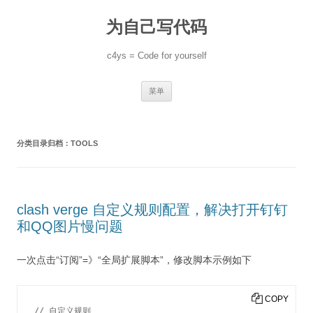
跳
至
为自己写代码
正
文
c4ys = Code for yourself
菜单
分类目录归档：
TOOLS
clash verge 自定义规则配置，解决打开钉钉
和QQ图片慢问题
一次点击“订阅”=》“全局扩展脚本”，修改脚本示例如下
COPY
// 自定义规则
