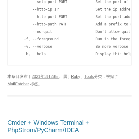
        --smtp-port PORT             Set the port of the 
        --http-ip IP                 Set the ip address o
        --http-port PORT             Set the port address
        --http-path PATH             Add a prefix to all 
        --no-quit                    Don't allow quitting
    -f, --foreground                 Run in the foregroun
    -v, --verbose                    Be more verbose

    -h, --help                       Display this help in
本条目发布于
2021年3月28日
。属于
Ruby
、
Tools
分类，被贴了
MailCatcher
标签。
Cmder + Windows Terminal +
PhpStrom/PyCharm/IDEA