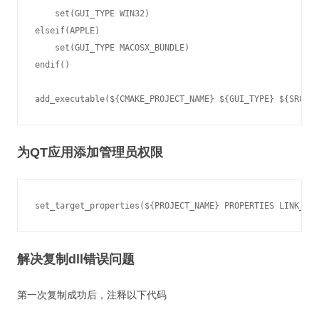
    set(GUI_TYPE WIN32)

elseif(APPLE)

    set(GUI_TYPE MACOSX_BUNDLE)

endif()

add_executable(${CMAKE_PROJECT_NAME} ${GUI_TYPE} ${SRC} $
为QT应用添加管理员权限
set_target_properties(${PROJECT_NAME} PROPERTIES LINK_FLA
解决复制dll错误问题
第一次复制成功后，注释以下代码