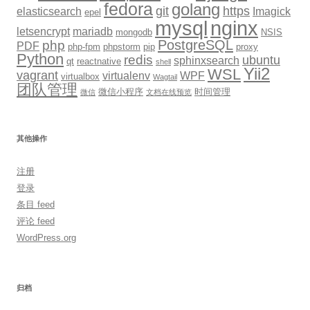
fedora
golang
git
https
elasticsearch
Imagick
epel
mysql
nginx
letsencrypt
mariadb
mongodb
NSIS
PostgreSQL
php
PDF
php-fpm
phpstorm
pip
proxy
Python
redis
ubuntu
sphinxsearch
qt
reactnative
shell
Yii2
WSL
vagrant
virtualenv
WPF
virtualbox
Wagtail
团队管理
微信小程序
时间管理
微信
文档在线预览
其他操作
注册
登录
条目 feed
评论 feed
WordPress.org
归档