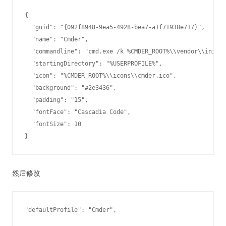
{

  "guid": "{092f8948-9ea5-4928-bea7-a1f71938e717}",

  "name": "Cmder",

  "commandline": "cmd.exe /k %CMDER_ROOT%\\vendor\\init.b
  "startingDirectory": "%USERPROFILE%",

  "icon": "%CMDER_ROOT%\\icons\\cmder.ico",

  "background": "#2e3436",

  "padding": "15",

  "fontFace": "Cascadia Code",

  "fontSize": 10

}
然后修改
"defaultProfile": "Cmder",