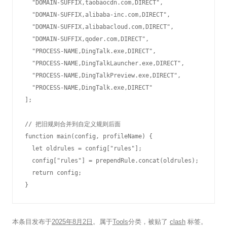
  "DOMAIN-SUFFIX,taobaocdn.com,DIRECT",

  "DOMAIN-SUFFIX,alibaba-inc.com,DIRECT",

  "DOMAIN-SUFFIX,alibabacloud.com,DIRECT",

  "DOMAIN-SUFFIX,qoder.com,DIRECT",

  "PROCESS-NAME,DingTalk.exe,DIRECT",

  "PROCESS-NAME,DingTalkLauncher.exe,DIRECT",

  "PROCESS-NAME,DingTalkPreview.exe,DIRECT",

  "PROCESS-NAME,DingTalk.exe,DIRECT"

];

// 把旧规则合并到自定义规则后面

function main(config, profileName) {

  let oldrules = config["rules"];

  config["rules"] = prependRule.concat(oldrules);

  return config;

本条目发布于
2025年8月2日
。属于
Tools
分类，被贴了
clash
标签。