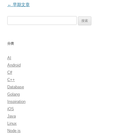
文
←
早期文章
章
搜
导
索：
航
分类
AI
Android
C#
C++
Database
Golang
Inspiration
iOS
Java
Linux
Node.js