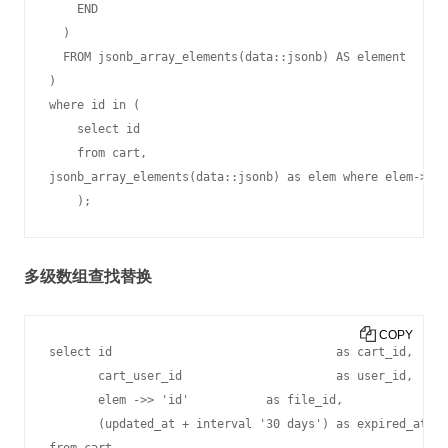
    END

  )

  FROM jsonb_array_elements(data::jsonb) AS element

)

where id in (

    select id

    from cart,

jsonb_array_elements(data::jsonb) as elem where elem->>'c
    );
多级数组查找替换
COPY
select id                                as cart_id,

       cart_user_id                      as user_id,

       elem ->> 'id'           as file_id,

       (updated_at + interval '30 days') as expired_at
