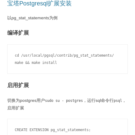
宝塔Postgresql扩展安装
以pg_stat_statements为例
编译扩展
cd /usr/local/pgsql/contrib/pg_stat_statements/

make && make install
启用扩展
切换为postgres用户
，运行sql命令行
，
sudo su - postgres
psql
启用扩展
CREATE EXTENSION pg_stat_statements;