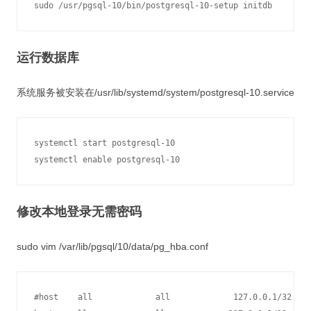
运行数据库
系统服务被安装在/usr/lib/systemd/system/postgresql-10.service
systemctl start postgresql-10

修改本地登录无需密码
sudo vim /var/lib/pgsql/10/data/pg_hba.conf
#host    all             all             127.0.0.1/32    