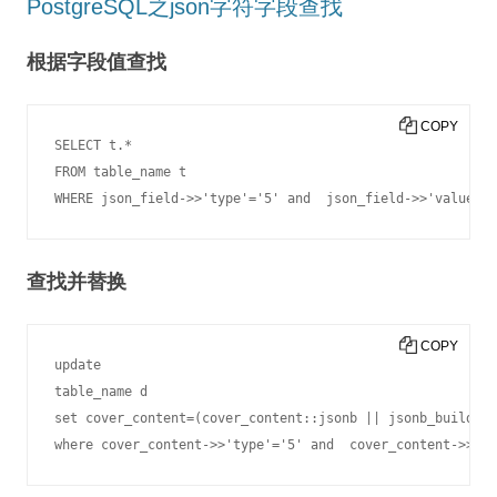
PostgreSQL之json字符字段查找
根据字段值查找
COPY
SELECT t.*

FROM table_name t

WHERE json_field->>'type'='5' and  json_field->>'value'!=
查找并替换
COPY
update

table_name d

set cover_content=(cover_content::jsonb || jsonb_build_ob