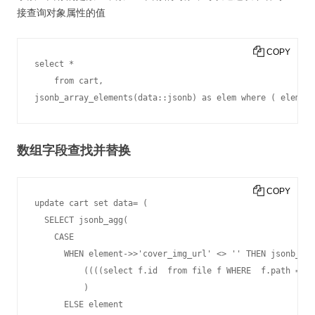
接查询对象属性的值
COPY
select *

    from cart,

jsonb_array_elements(data::jsonb) as elem where ( elem->>
数组字段查找并替换
COPY
update cart set data= (

  SELECT jsonb_agg(

    CASE

      WHEN element->>'cover_img_url' <> '' THEN jsonb_set
          ((((select f.id  from file f WHERE  f.path = SU
          )

      ELSE element
