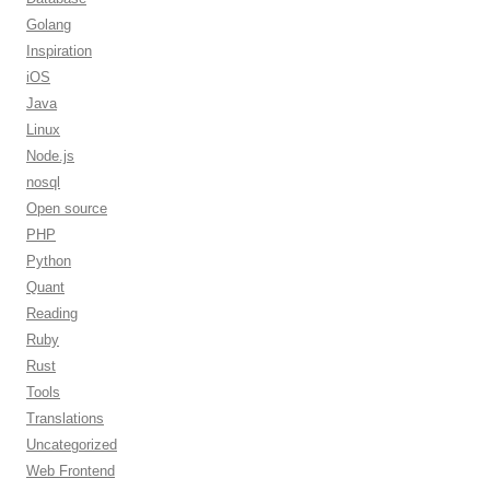
Golang
Inspiration
iOS
Java
Linux
Node.js
nosql
Open source
PHP
Python
Quant
Reading
Ruby
Rust
Tools
Translations
Uncategorized
Web Frontend