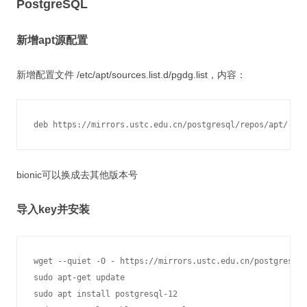
PostgreSQL
新增apt源配置
新增配置文件 /etc/apt/sources.list.d/pgdg.list，内容：
deb https://mirrors.ustc.edu.cn/postgresql/repos/apt/ foc
bionic可以换成去其他版本号
导入key并安装
wget --quiet -O - https://mirrors.ustc.edu.cn/postgresql/
sudo apt-get update

sudo apt install postgresql-12
