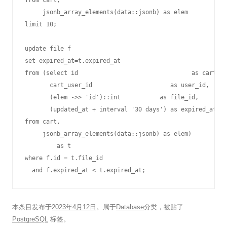
from cart,

     jsonb_array_elements(data::jsonb) as elem

limit 10;

update file f

set expired_at=t.expired_at

from (select id                                as cart_id
       cart_user_id                      as user_id,

       (elem ->> 'id')::int           as file_id,

       (updated_at + interval '30 days') as expired_at

from cart,

     jsonb_array_elements(data::jsonb) as elem)

         as t

where f.id = t.file_id

  and f.expired_at < t.expired_at;
本条目发布于
2023年4月12日
。属于
Database
分类，被贴了
PostgreSQL
标签。