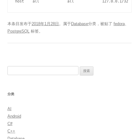
本条目发布于
2018年1月28日
。属于
Database
分类，被贴了
fedora
、
PostgreSQL
标签。
搜
索：
分类
AI
Android
C#
C++
Database