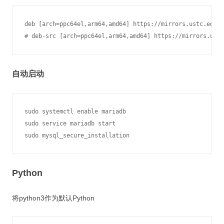
deb [arch=ppc64el,arm64,amd64] https://mirrors.ustc.edu.c
# deb-src [arch=ppc64el,arm64,amd64] https://mirrors.ust
自动启动
sudo systemctl enable mariadb

sudo service mariadb start

sudo mysql_secure_installation
Python
将python3作为默认Python