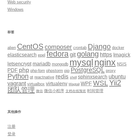
Web security
Windows
标签
CentOS
Django
composer
alien
crontab
docker
fedora
golang
git
https
elasticsearch
Imagick
epel
mysql
nginx
letsencrypt
mariadb
mongodb
NSIS
PostgreSQL
php
PDF
php-fpm
phpstorm
pip
proxy
Python
redis
ubuntu
sphinxsearch
qt
reactnative
shell
Yii2
WSL
vagrant
virtualenv
WPF
virtualbox
Wagtail
团队管理
微信小程序
时间管理
微信
文档在线预览
其他操作
注册
登录