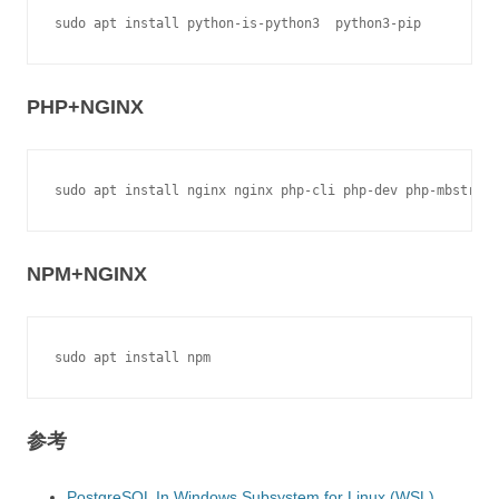
PHP+NGINX
NPM+NGINX
参考
PostgreSQL In Windows Subsystem for Linux (WSL)