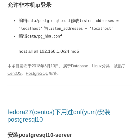
允许非本机ip登录
编辑
修改
data/postgresql.conf
listen_addresses =
为
'localhost'
listen_addresses = 'localhost'
编辑
data/pg_hba.conf
host all all 192.168.1.0/24 md5
本条目发布于
2018年3月19日
。属于
Database
、
Linux
分类，被贴了
CentOS
、
PostgreSQL
标签。
fedora27(centos)下用过dnf(yum)安装
postgresql10
安装postgresql10-server