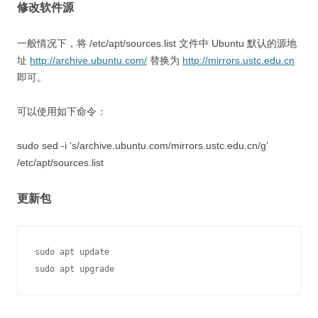
修改软件源
一般情况下，将 /etc/apt/sources.list 文件中 Ubuntu 默认的源地
址
http://archive.ubuntu.com/
替换为
http://mirrors.ustc.edu.cn
即可。
可以使用如下命令：
sudo sed -i ‘s/archive.ubuntu.com/mirrors.ustc.edu.cn/g’
/etc/apt/sources.list
更新包
sudo apt update

sudo apt upgrade