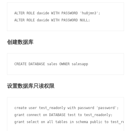
ALTER ROLE davide WITH PASSWORD 'hu8jmn3';

创建数据库
设置数据库只读权限
create user test_readonly with password 'password';

grant connect on DATABASE test to test_readonly;

grant select on all tables in schema public to test_reado