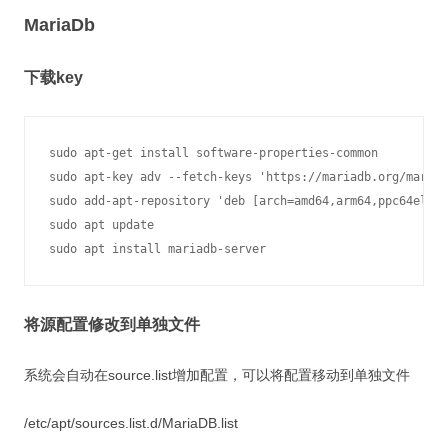
MariaDb
下载key
sudo apt-get install software-properties-common

sudo apt-key adv --fetch-keys 'https://mariadb.org/mariad
sudo add-apt-repository 'deb [arch=amd64,arm64,ppc64el] h
sudo apt update

sudo apt install mariadb-server
将源配置修改到单独文件
系统会自动在source.list增加配置，可以将配置移动到单独文件
/etc/apt/sources.list.d/MariaDB.list