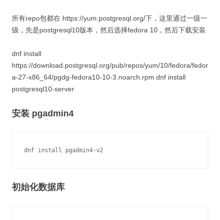
所有repo包都在 https://yum.postgresql.org/下，这里通过一级一
级，先是postgresql10版本，然后选择fedora 10，然后下载安装
dnf install
https://download.postgresql.org/pub/repos/yum/10/fedora/fedor
a-27-x86_64/pgdg-fedora10-10-3.noarch.rpm dnf install
postgresql10-server
安装 pgadmin4
初始化数据库