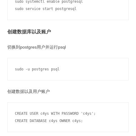
sudo systemctl enable postgresql

sudo service start postgresql
创建数据库以及账户
切换到postgres用户并运行psql
sudo -u postgres psql
创建数据以及用户账户
CREATE USER c4ys WITH PASSWORD 'c4ys';

CREATE DATABASE c4ys OWNER c4ys;