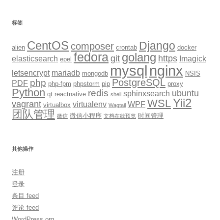
标签
CentOS
Django
composer
alien
crontab
docker
fedora
golang
git
https
elasticsearch
Imagick
epel
mysql
nginx
letsencrypt
mariadb
mongodb
NSIS
PostgreSQL
php
PDF
php-fpm
phpstorm
pip
proxy
Python
redis
ubuntu
sphinxsearch
qt
reactnative
shell
Yii2
WSL
vagrant
virtualenv
WPF
virtualbox
Wagtail
团队管理
微信小程序
时间管理
微信
文档在线预览
其他操作
注册
登录
条目 feed
评论 feed
WordPress.org