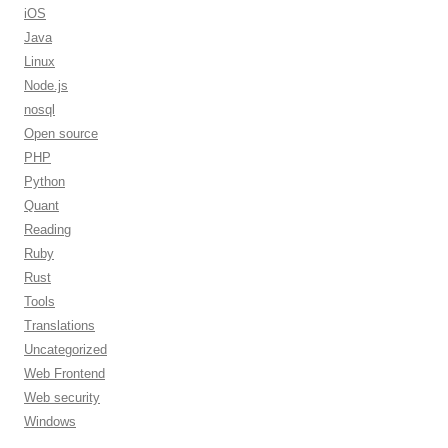
iOS
Java
Linux
Node.js
nosql
Open source
PHP
Python
Quant
Reading
Ruby
Rust
Tools
Translations
Uncategorized
Web Frontend
Web security
Windows