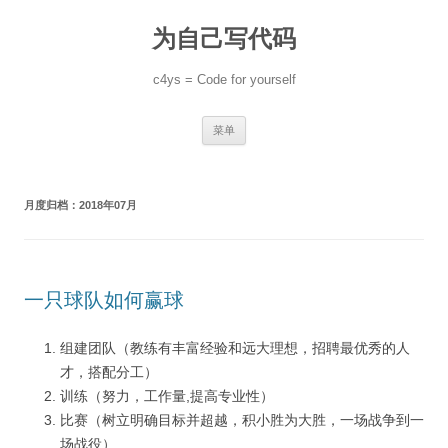
跳
至
为自己写代码
正
文
c4ys = Code for yourself
菜单
月度归档：
2018年07月
一只球队如何赢球
组建团队（教练有丰富经验和远大理想，招聘最优秀的人
才，搭配分工）
训练（努力，工作量,提高专业性）
比赛（树立明确目标并超越，积小胜为大胜，一场战争到一
场战役）