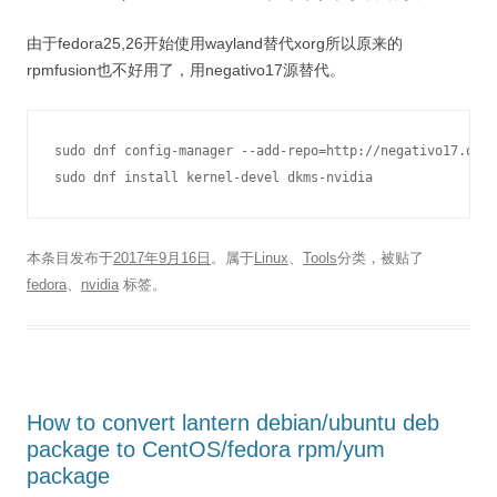
由于fedora25,26开始使用wayland替代xorg所以原来的
rpmfusion也不好用了，用negativo17源替代。
sudo dnf config-manager --add-repo=http://negativo17.org/
本条目发布于
2017年9月16日
。属于
Linux
、
Tools
分类，被贴了
fedora
、
nvidia
标签。
How to convert lantern debian/ubuntu deb
package to CentOS/fedora rpm/yum
package