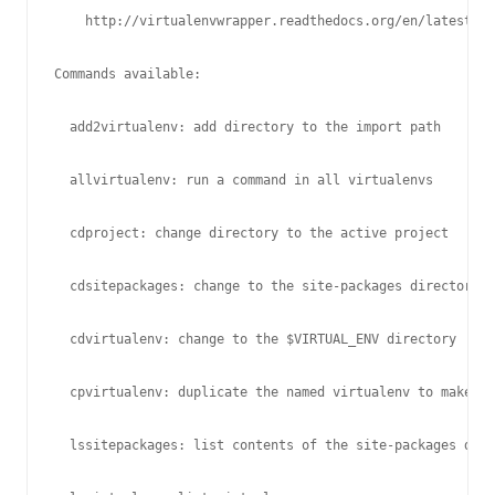
    http://virtualenvwrapper.readthedocs.org/en/latest/co
Commands available:

  add2virtualenv: add directory to the import path

  allvirtualenv: run a command in all virtualenvs

  cdproject: change directory to the active project

  cdsitepackages: change to the site-packages directory

  cdvirtualenv: change to the $VIRTUAL_ENV directory

  cpvirtualenv: duplicate the named virtualenv to make a 
  lssitepackages: list contents of the site-packages dire