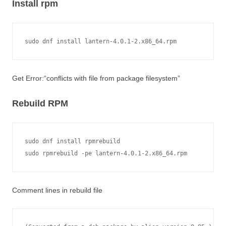
Install rpm
Get Error:“conflicts with file from package filesystem”
Rebuild RPM
sudo dnf install rpmrebuild

Comment lines in rebuild file