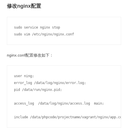
修改nginx配置
sudo service nginx stop 

nginx.conf配置修改如下：
user ning;

error_log /data/log/nginx/error.log;

pid /data/run/nginx.pid;

access_log  /data/log/nginx/access.log  main;
