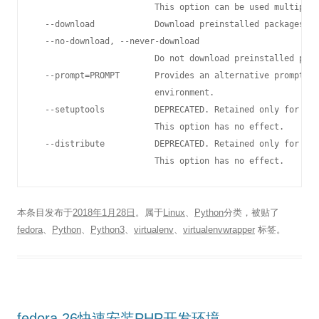
                        This option can be used multiple 
  --download            Download preinstalled packages fr
  --no-download, --never-download

                        Do not download preinstalled pack
  --prompt=PROMPT       Provides an alternative prompt pr
                        environment.

  --setuptools          DEPRECATED. Retained only for bac
                        This option has no effect.

  --distribute          DEPRECATED. Retained only for bac
本条目发布于
2018年1月28日
。属于
Linux
、
Python
分类，被贴了
fedora
、
Python
、
Python3
、
virtualenv
、
virtualenvwrapper
标签。
fedora 26快速安装PHP开发环境