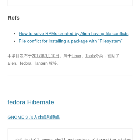
Refs
How to solve RPMs created by Alien having file conflicts
File conflict for installing a package with “Filesystem”
本条目发布于
2017年9月10日
。属于
Linux
、
Tools
分类，被贴了
alien
、
fedora
、
lantern
标签。
fedora Hibernate
GNOME 3 加入休眠和睡眠