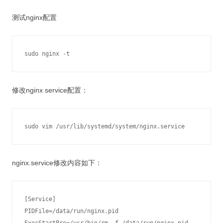
测试nginx配置
修改nginx service配置：
nginx.service修改内容如下：
[Service]

PIDFile=/data/run/nginx.pid
