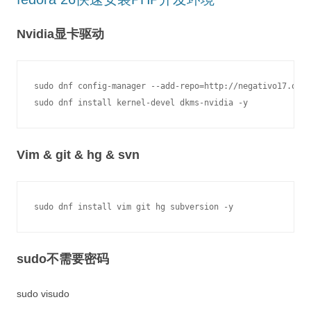
Nvidia显卡驱动
sudo dnf config-manager --add-repo=http://negativo17.org/
Vim & git & hg & svn
sudo不需要密码
sudo visudo