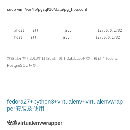
sudo vim /var/lib/pgsql/10/data/pg_hba.conf
#host    all             all             127.0.0.1/32    
本条目发布于
2018年1月28日
。属于
Database
分类，被贴了
fedora
、
PostgreSQL
标签。
fedora27+python3+virtualenv+virtualenvwrap
per安装及使用
安装virtualenvwrapper