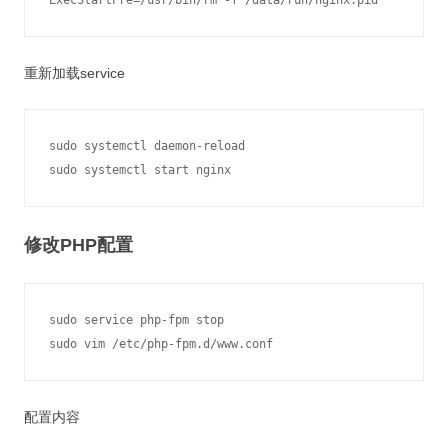
重新加载service
sudo systemctl daemon-reload

修改PHP配置
sudo service php-fpm stop

配置内容