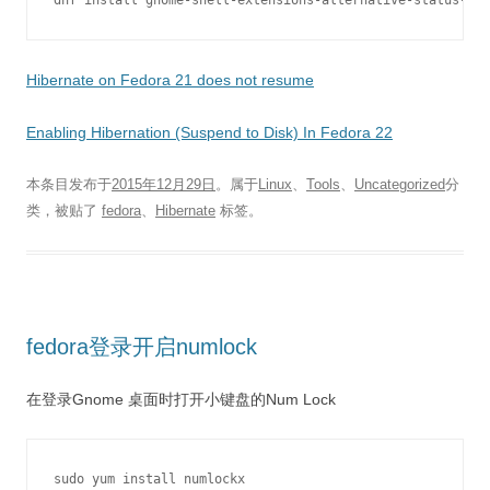
Hibernate on Fedora 21 does not resume
Enabling Hibernation (Suspend to Disk) In Fedora 22
本条目发布于
2015年12月29日
。属于
Linux
、
Tools
、
Uncategorized
分
类，被贴了
fedora
、
Hibernate
标签。
fedora登录开启numlock
在登录Gnome 桌面时打开小键盘的Num Lock
sudo yum install numlockx
