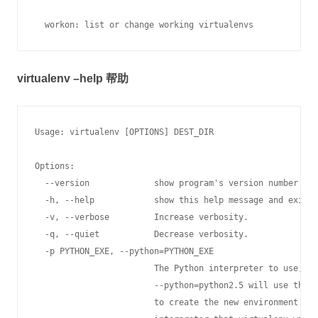
virtualenv –help 帮助
Usage: virtualenv [OPTIONS] DEST_DIR

Options:

  --version             show program's version number and
  -h, --help            show this help message and exit

  -v, --verbose         Increase verbosity.

  -q, --quiet           Decrease verbosity.

  -p PYTHON_EXE, --python=PYTHON_EXE

                        The Python interpreter to use, e.
                        --python=python2.5 will use the p
                        to create the new environment.  T