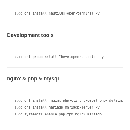
Development tools
nginx & php & mysql
sudo dnf install  nginx php-cli php-devel php-mbstring ph
sudo dnf install mariadb mariadb-server -y
