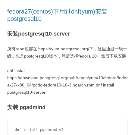
fedora27(centos)下用过dnf(yum)安装
postgresql10
安装postgresql10-server
所有repo包都在 https://yum.postgresql.org/下，这里通过一级一
级，先是postgresql10版本，然后选择fedora 10，然后下载安装
dnf install
https://download.postgresql.org/pub/repos/yum/10/fedora/fedor
a-27-x86_64/pgdg-fedora10-10-3.noarch.rpm dnf install
postgresql10-server
安装 pgadmin4