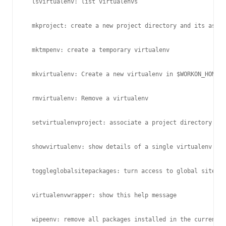
  lsvirtualenv: list virtualenvs

  mkproject: create a new project directory and its assoc
  mktmpenv: create a temporary virtualenv

  mkvirtualenv: Create a new virtualenv in $WORKON_HOME

  rmvirtualenv: Remove a virtualenv

  setvirtualenvproject: associate a project directory wit
  showvirtualenv: show details of a single virtualenv

  toggleglobalsitepackages: turn access to global site-pa
  virtualenvwrapper: show this help message

  wipeenv: remove all packages installed in the current v