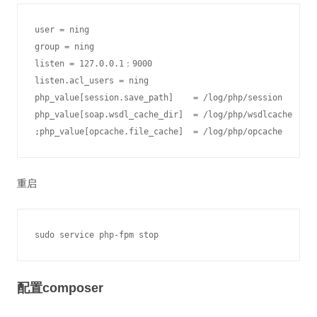
user = ning

group = ning

listen = 127.0.0.1：9000

listen.acl_users = ning

php_value[session.save_path]    = /log/php/session

php_value[soap.wsdl_cache_dir]  = /log/php/wsdlcache

重启
配置composer