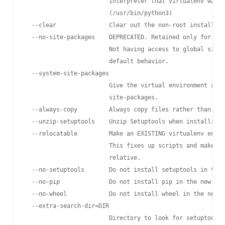
                        interpreter that virtualenv was i
                        (/usr/bin/python3)

  --clear               Clear out the non-root install an
  --no-site-packages    DEPRECATED. Retained only for bac
                        Not having access to global site-
                        default behavior.

  --system-site-packages

                        Give the virtual environment acce
                        site-packages.

  --always-copy         Always copy files rather than sym
  --unzip-setuptools    Unzip Setuptools when installing 
  --relocatable         Make an EXISTING virtualenv envir
                        This fixes up scripts and makes a
                        relative.

  --no-setuptools       Do not install setuptools in the 
  --no-pip              Do not install pip in the new vir
  --no-wheel            Do not install wheel in the new v
  --extra-search-dir=DIR

                        Directory to look for setuptools/