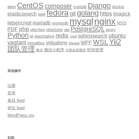
CentOS
Django
composer
alien
crontab
docker
fedora
golang
git
https
elasticsearch
Imagick
epel
mysql
nginx
letsencrypt
mariadb
mongodb
NSIS
PostgreSQL
php
PDF
php-fpm
phpstorm
pip
proxy
Python
redis
ubuntu
sphinxsearch
qt
reactnative
shell
Yii2
WSL
vagrant
virtualenv
WPF
virtualbox
Wagtail
团队管理
微信小程序
时间管理
微信
文档在线预览
其他操作
注册
登录
条目 feed
评论 feed
WordPress.org
归档