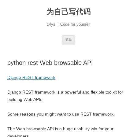
跳
至
为自己写代码
正
文
c4ys = Code for yourself
菜单
python rest Web browsable API
Django REST framework
Django REST framework is a powerful and flexible toolkit for
building Web APIs.
Some reasons you might want to use REST framework:
The Web browsable API is a huge usability win for your
developers.