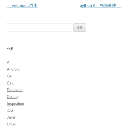
文
←
wikimedia导出
python音、视频处理
→
章
导
搜
航
索：
分类
AI
Android
C#
C++
Database
Golang
Inspiration
iOS
Java
Linux