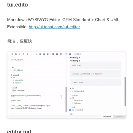
tui.edito
Markdown WYSIWYG Editor. GFM Standard + Chart & UML
Extensible.
http://ui.toast.com/tui-editor
简洁，速度快
editor.md