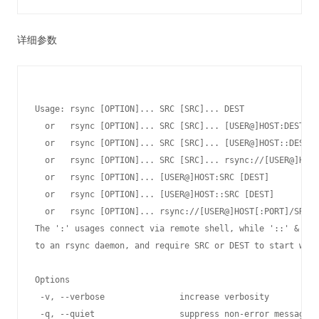
详细参数
Usage: rsync [OPTION]... SRC [SRC]... DEST

  or   rsync [OPTION]... SRC [SRC]... [USER@]HOST:DEST

  or   rsync [OPTION]... SRC [SRC]... [USER@]HOST::DEST

  or   rsync [OPTION]... SRC [SRC]... rsync://[USER@]HOST
  or   rsync [OPTION]... [USER@]HOST:SRC [DEST]

  or   rsync [OPTION]... [USER@]HOST::SRC [DEST]

  or   rsync [OPTION]... rsync://[USER@]HOST[:PORT]/SRC [
The ':' usages connect via remote shell, while '::' & 'rs
to an rsync daemon, and require SRC or DEST to start with
Options

 -v, --verbose               increase verbosity

 -q, --quiet                 suppress non-error messages
