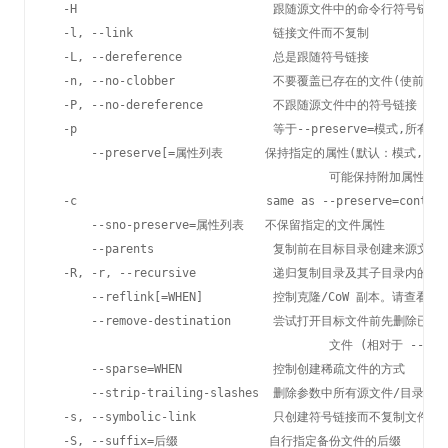
  -H                            跟随源文件中的命令行符号链接

  -l, --link                    链接文件而不复制

  -L, --dereference             总是跟随符号链接

  -n, --no-clobber              不要覆盖已存在的文件(使前面的
  -P, --no-dereference          不跟随源文件中的符号链接

  -p                            等于--preserve=模式,所有权
      --preserve[=属性列表      保持指定的属性(默认：模式,所
                                        可能保持附加属性
  -c                           same as --preserve=context

      --sno-preserve=属性列表   不保留指定的文件属性

      --parents                 复制前在目标目录创建来源
  -R, -r, --recursive           递归复制目录及其子目录内的所
      --reflink[=WHEN]          控制克隆/CoW 副本。请查看
      --remove-destination      尝试打开目标文件前先删除已
                                        文件 (相对于 --for
      --sparse=WHEN             控制创建稀疏文件的方式

      --strip-trailing-slashes  删除参数中所有源文件/目录末
  -s, --symbolic-link           只创建符号链接而不复制文件

  -S, --suffix=后缀             自行指定备份文件的后缀
