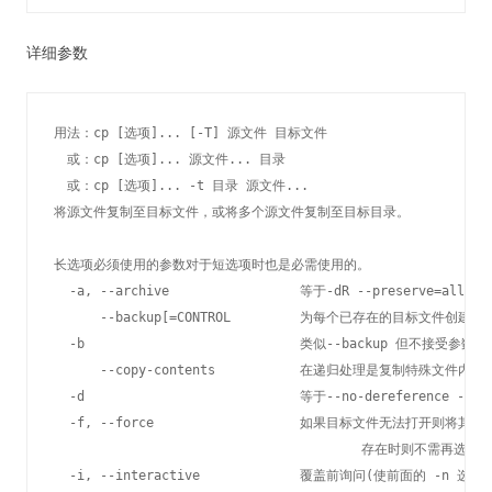
详细参数
用法：cp [选项]... [-T] 源文件 目标文件

　或：cp [选项]... 源文件... 目录

　或：cp [选项]... -t 目录 源文件...

将源文件复制至目标文件，或将多个源文件复制至目标目录。

长选项必须使用的参数对于短选项时也是必需使用的。

  -a, --archive                 等于-dR --preserve=all

      --backup[=CONTROL         为每个已存在的目标文件创建备份
  -b                            类似--backup 但不接受参数

      --copy-contents           在递归处理是复制特殊文件内容

  -d                            等于--no-dereference --pre
  -f, --force                   如果目标文件无法打开则将其移
                                        存在时则不需再选此项
  -i, --interactive             覆盖前询问(使前面的 -n 选项失