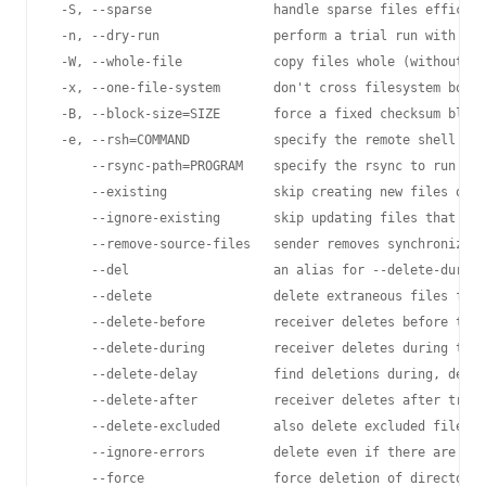
 -S, --sparse                handle sparse files efficien
 -n, --dry-run               perform a trial run with no 
 -W, --whole-file            copy files whole (without de
 -x, --one-file-system       don't cross filesystem bound
 -B, --block-size=SIZE       force a fixed checksum block
 -e, --rsh=COMMAND           specify the remote shell to 
     --rsync-path=PROGRAM    specify the rsync to run on 
     --existing              skip creating new files on r
     --ignore-existing       skip updating files that alr
     --remove-source-files   sender removes synchronized 
     --del                   an alias for --delete-during

     --delete                delete extraneous files from
     --delete-before         receiver deletes before tran
     --delete-during         receiver deletes during tran
     --delete-delay          find deletions during, delet
     --delete-after          receiver deletes after trans
     --delete-excluded       also delete excluded files f
     --ignore-errors         delete even if there are I/O
     --force                 force deletion of directorie