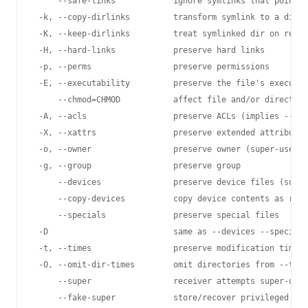
     --safe-links            ignore symlinks that point o
 -k, --copy-dirlinks         transform symlink to a dir i
 -K, --keep-dirlinks         treat symlinked dir on recei
 -H, --hard-links            preserve hard links

 -p, --perms                 preserve permissions

 -E, --executability         preserve the file's executab
     --chmod=CHMOD           affect file and/or directory
 -A, --acls                  preserve ACLs (implies --per
 -X, --xattrs                preserve extended attributes

 -o, --owner                 preserve owner (super-user o
 -g, --group                 preserve group

     --devices               preserve device files (super
     --copy-devices          copy device contents as regu
     --specials              preserve special files

 -D                          same as --devices --specials

 -t, --times                 preserve modification times

 -O, --omit-dir-times        omit directories from --time
     --super                 receiver attempts super-user
     --fake-super            store/recover privileged att