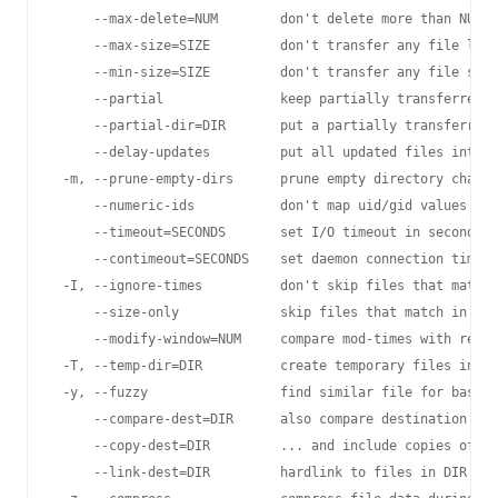
     --max-delete=NUM        don't delete more than NUM f
     --max-size=SIZE         don't transfer any file larg
     --min-size=SIZE         don't transfer any file smal
     --partial               keep partially transferred f
     --partial-dir=DIR       put a partially transferred 
     --delay-updates         put all updated files into p
 -m, --prune-empty-dirs      prune empty directory chains
     --numeric-ids           don't map uid/gid values by 
     --timeout=SECONDS       set I/O timeout in seconds

     --contimeout=SECONDS    set daemon connection timeou
 -I, --ignore-times          don't skip files that match 
     --size-only             skip files that match in siz
     --modify-window=NUM     compare mod-times with reduc
 -T, --temp-dir=DIR          create temporary files in di
 -y, --fuzzy                 find similar file for basis 
     --compare-dest=DIR      also compare destination fil
     --copy-dest=DIR         ... and include copies of un
     --link-dest=DIR         hardlink to files in DIR whe