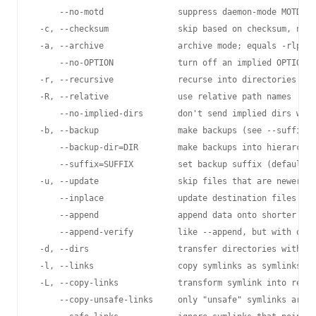
     --no-motd               suppress daemon-mode MOTD (s
 -c, --checksum              skip based on checksum, not 
 -a, --archive               archive mode; equals -rlptgo
     --no-OPTION             turn off an implied OPTION (
 -r, --recursive             recurse into directories

 -R, --relative              use relative path names

     --no-implied-dirs       don't send implied dirs with
 -b, --backup                make backups (see --suffix &
     --backup-dir=DIR        make backups into hierarchy 
     --suffix=SUFFIX         set backup suffix (default ~
 -u, --update                skip files that are newer on
     --inplace               update destination files in-
     --append                append data onto shorter fil
     --append-verify         like --append, but with old 
 -d, --dirs                  transfer directories without
 -l, --links                 copy symlinks as symlinks

 -L, --copy-links            transform symlink into refer
     --copy-unsafe-links     only "unsafe" symlinks are t