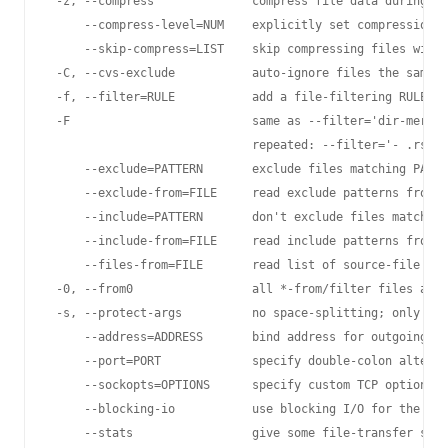
 -z, --compress              compress file data during th
     --compress-level=NUM    explicitly set compression l
     --skip-compress=LIST    skip compressing files with 
 -C, --cvs-exclude           auto-ignore files the same w
 -f, --filter=RULE           add a file-filtering RULE

 -F                          same as --filter='dir-merge 
                             repeated: --filter='- .rsync
     --exclude=PATTERN       exclude files matching PATTE
     --exclude-from=FILE     read exclude patterns from F
     --include=PATTERN       don't exclude files matching
     --include-from=FILE     read include patterns from F
     --files-from=FILE       read list of source-file nam
 -0, --from0                 all *-from/filter files are 
 -s, --protect-args          no space-splitting; only wil
     --address=ADDRESS       bind address for outgoing so
     --port=PORT             specify double-colon alterna
     --sockopts=OPTIONS      specify custom TCP options

     --blocking-io           use blocking I/O for the rem
     --stats                 give some file-transfer stat