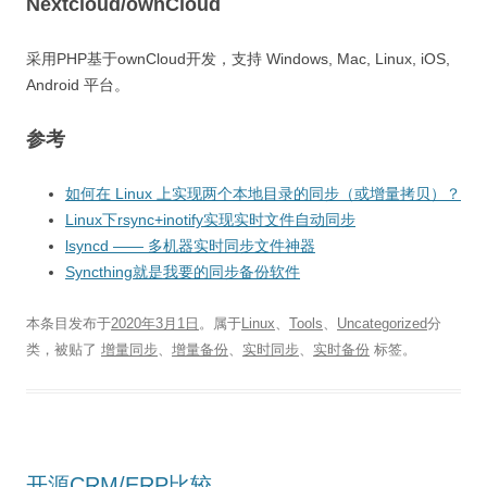
Nextcloud/ownCloud
采用PHP基于ownCloud开发，支持 Windows, Mac, Linux, iOS,
Android 平台。
参考
如何在 Linux 上实现两个本地目录的同步（或增量拷贝）？
Linux下rsync+inotify实现实时文件自动同步
lsyncd —— 多机器实时同步文件神器
Syncthing就是我要的同步备份软件
本条目发布于
2020年3月1日
。属于
Linux
、
Tools
、
Uncategorized
分
类，被贴了
增量同步
、
增量备份
、
实时同步
、
实时备份
标签。
开源CRM/ERP比较