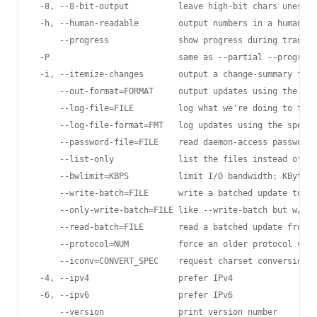
 -8, --8-bit-output          leave high-bit chars unescap
 -h, --human-readable        output numbers in a human-re
     --progress              show progress during transfe
 -P                          same as --partial --progress

 -i, --itemize-changes       output a change-summary for 
     --out-format=FORMAT     output updates using the spe
     --log-file=FILE         log what we're doing to the 
     --log-file-format=FMT   log updates using the specif
     --password-file=FILE    read daemon-access password 
     --list-only             list the files instead of co
     --bwlimit=KBPS          limit I/O bandwidth; KBytes 
     --write-batch=FILE      write a batched update to FI
     --only-write-batch=FILE like --write-batch but w/o u
     --read-batch=FILE       read a batched update from F
     --protocol=NUM          force an older protocol vers
     --iconv=CONVERT_SPEC    request charset conversion o
 -4, --ipv4                  prefer IPv4

 -6, --ipv6                  prefer IPv6

     --version               print version number
