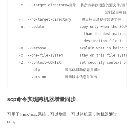
  -t,  --target-directory=目录  将所有参数指定的源文件/目录

                                           复制至目标目录

  -T, --no-target-directory     将目标目录视作普通文件

  -u, --update                 copy only when the SOURCE 
                                 than the destination fil
                                 destination file is miss
  -v, --verbose                explain what is being done

  -x, --one-file-system        stay on this file system

  -Z, --context=CONTEXT        set security context of co
      --help            显示此帮助信息并退出

      --version         显示版本信息并退出
scp命令实现跨机器增量同步
可用于linux/mac系统，可以增量，可以跨机器，跨机器通过
ssh。