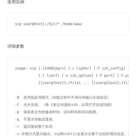
使用实例
scp user@host1:/dir/* /home/www/
详细参数
usage: scp [-1246BCpqrv] [-c cipher] [-F ssh_config] [-i 
           [-l limit] [-o ssh_option] [-P port] [-S progr
           [[user@]host1:]file1 ... [[user@]host2:]file2

-B  使用批处理模式（传输过程中不询问传输口令或短语） 

-C  允许压缩。（将-C标志传递给ssh，从而打开压缩功能） 

-p  保留原文件的修改时间，访问时间和访问权限。 

-q  不显示传输进度条。 

-r  递归复制整个目录。 

-v 详细方式显示输出。scp和ssh(1)会显示出整个过程的调试信息。这