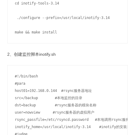
cd inotify-tools-3.14

 ./configure --prefix=/usr/local/inotify-3.14

make && make install
2、创建监控脚本inotify.sh
#!/bin/bash

#para

host01=192.168.0.144  #rsync服务器地址

src=/backup        #本地监控的目录

dst=backup         #rsync服务器的模块名称

user=nowview      #rsync服务器的虚拟用户

rsync_passfile=/etc/rsyncd.password   #本地调用rsync服务
inotify_home=/usr/local/inotify-3.14    #inotify的安装目录

#judge
