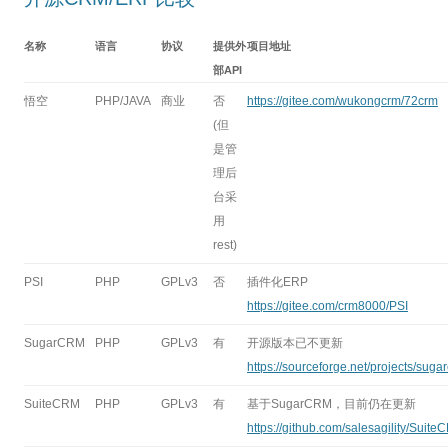
名称
语言
协议
提供外
项目地址
部API
悟空
PHP/JAVA
商业
否
https://gitee.com/wukongcrm/72crm
(但
是管
理后
台采
用
rest)
PSI
PHP
GPLv3
否
插件化ERP
https://gitee.com/crm8000/PSI
SugarCRM
PHP
GPLv3
有
开源版本已不更新
https://sourceforge.net/projects/suga
SuiteCRM
PHP
GPLv3
有
基于SugarCRM，目前仍在更新
https://github.com/salesagility/Suit