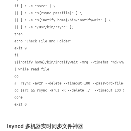
if [ ! -e "$src" ] \

|| [ ! -e "${rsync_passfile}" ] \

|| [ ! -e "${inotify_home}/bin/inotifywait" ] \

|| [ ! -e "/usr/bin/rsync" ];

then

echo "Check File and Folder"

exit 9

fi

${inotify_home}/bin/inotifywait -mrq --timefmt '%d/%m/%y 
| while read file

do

#  rsync -avzP --delete --timeout=100 --password-file=${r
cd $src && rsync -aruz -R --delete ./  --timeout=100 $use
done

exit 0
lsyncd 多机器实时同步文件神器