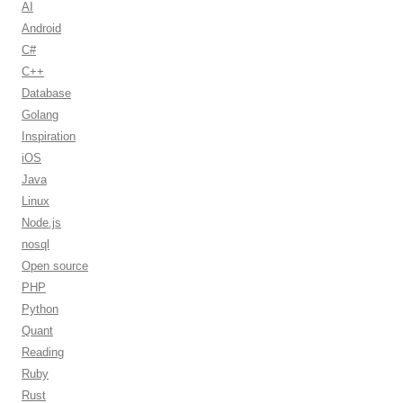
AI
Android
C#
C++
Database
Golang
Inspiration
iOS
Java
Linux
Node.js
nosql
Open source
PHP
Python
Quant
Reading
Ruby
Rust