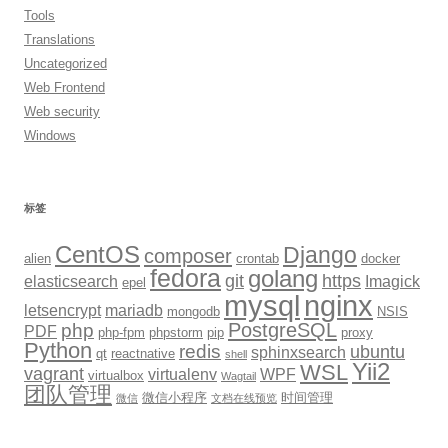
Tools
Translations
Uncategorized
Web Frontend
Web security
Windows
标签
CentOS
Django
composer
alien
crontab
docker
fedora
golang
git
https
elasticsearch
Imagick
epel
mysql
nginx
letsencrypt
mariadb
mongodb
NSIS
PostgreSQL
php
PDF
php-fpm
phpstorm
pip
proxy
Python
redis
ubuntu
sphinxsearch
qt
reactnative
shell
Yii2
WSL
vagrant
virtualenv
WPF
virtualbox
Wagtail
团队管理
微信小程序
时间管理
微信
文档在线预览