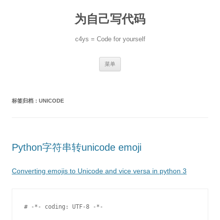
跳
至
为自己写代码
正
文
c4ys = Code for yourself
菜单
标签归档：
UNICODE
Python字符串转unicode emoji
Converting emojis to Unicode and vice versa in python 3
# -*- coding: UTF-8 -*-
