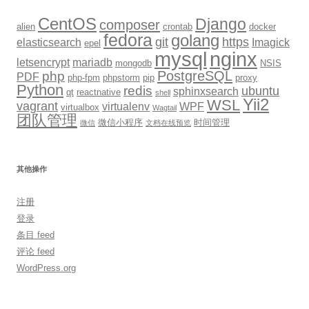
CentOS
Django
composer
alien
crontab
docker
fedora
golang
git
https
elasticsearch
Imagick
epel
mysql
nginx
letsencrypt
mariadb
mongodb
NSIS
PostgreSQL
php
PDF
php-fpm
phpstorm
pip
proxy
Python
redis
ubuntu
sphinxsearch
qt
reactnative
shell
Yii2
WSL
vagrant
virtualenv
WPF
virtualbox
Wagtail
团队管理
微信小程序
时间管理
微信
文档在线预览
其他操作
注册
登录
条目 feed
评论 feed
WordPress.org