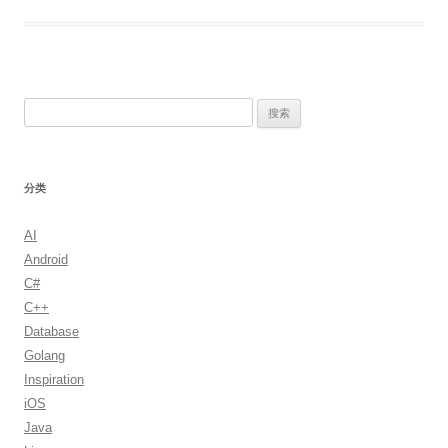
搜
索：
分类
AI
Android
C#
C++
Database
Golang
Inspiration
iOS
Java