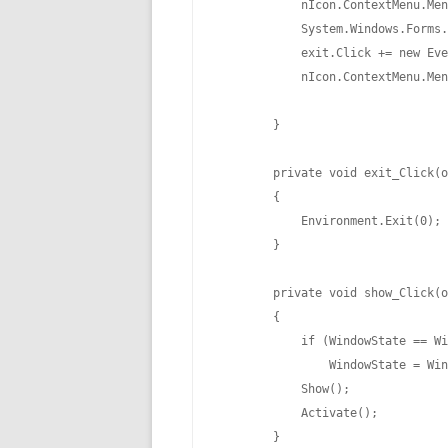
            nIcon.ContextMenu.Men
            System.Windows.Forms
            exit.Click += new Eve
            nIcon.ContextMenu.Men
        }

        private void exit_Click(o
        {

            Environment.Exit(0);

        }

        private void show_Click(o
        {

            if (WindowState == Wi
                WindowState = Win
            Show();

            Activate();

        }
