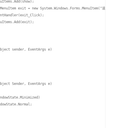
uItems.Add(show);

.MenuItem exit = new System.Windows.Forms.MenuItem("退出");

ntHandler(exit_Click);

uItems.Add(exit);

bject sender, EventArgs e)

bject Sender, EventArgs e)

ndowState.Minimized)

dowState.Normal;
