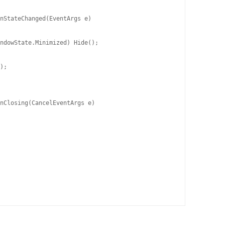
nStateChanged(EventArgs e)

ndowState.Minimized) Hide();

);

nClosing(CancelEventArgs e)
