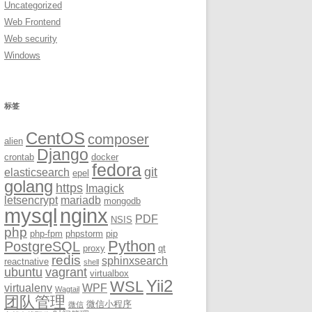
Uncategorized
Web Frontend
Web security
Windows
标签
CentOS
composer
alien
Django
crontab
docker
fedora
git
elasticsearch
epel
golang
https
Imagick
letsencrypt
mariadb
mongodb
mysql
nginx
PDF
NSIS
php
php-fpm
phpstorm
pip
Python
PostgreSQL
proxy
qt
redis
sphinxsearch
reactnative
shell
ubuntu
vagrant
virtualbox
Yii2
WSL
virtualenv
WPF
Wagtail
团队管理
微信小程序
微信