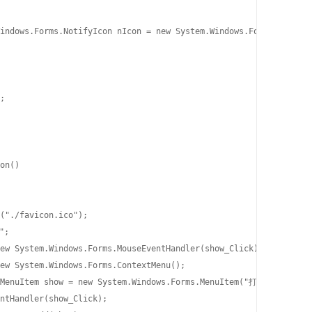
indows.Forms.NotifyIcon nIcon = new System.Windows.Forms.NotifyI
;

on()

("./favicon.ico");

;

ew System.Windows.Forms.MouseEventHandler(show_Click);

ew System.Windows.Forms.ContextMenu();

.MenuItem show = new System.Windows.Forms.MenuItem("打开");

ntHandler(show_Click);
