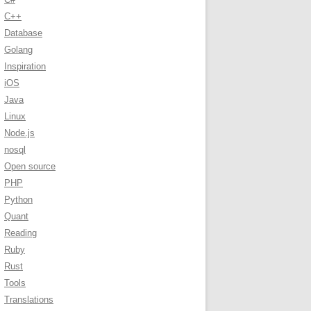
C++
Database
Golang
Inspiration
iOS
Java
Linux
Node.js
nosql
Open source
PHP
Python
Quant
Reading
Ruby
Rust
Tools
Translations