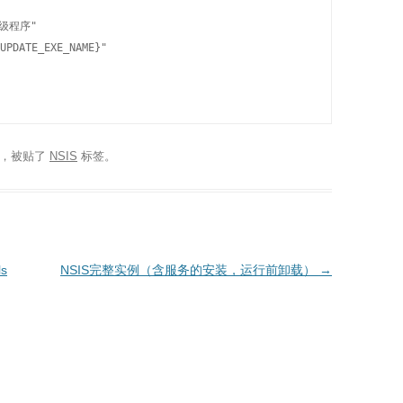
级程序"

UPDATE_EXE_NAME}"

类，被贴了
NSIS
标签。
ls
NSIS完整实例（含服务的安装，运行前卸载）
→