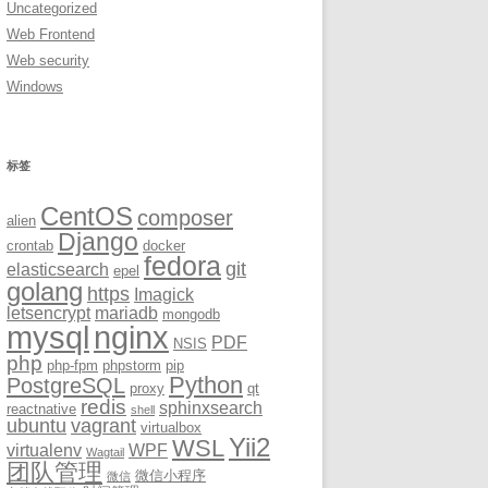
Uncategorized
Web Frontend
Web security
Windows
标签
CentOS
composer
alien
Django
crontab
docker
fedora
git
elasticsearch
epel
golang
https
Imagick
letsencrypt
mariadb
mongodb
mysql
nginx
PDF
NSIS
php
php-fpm
phpstorm
pip
Python
PostgreSQL
proxy
qt
redis
sphinxsearch
reactnative
shell
ubuntu
vagrant
virtualbox
Yii2
WSL
virtualenv
WPF
Wagtail
团队管理
微信小程序
微信