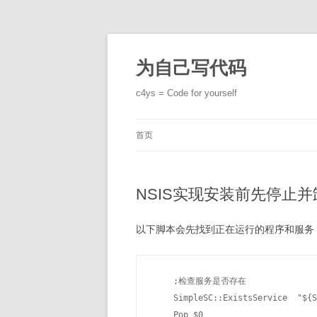
跳
至
正
为自己写代码
文
c4ys = Code for yourself
首页
NSIS实现安装前先停止
以下脚本会先找到正在运行的程序和服务
    ;检查服务是否存在

    SimpleSC::ExistsService  "${S
    Pop $0
