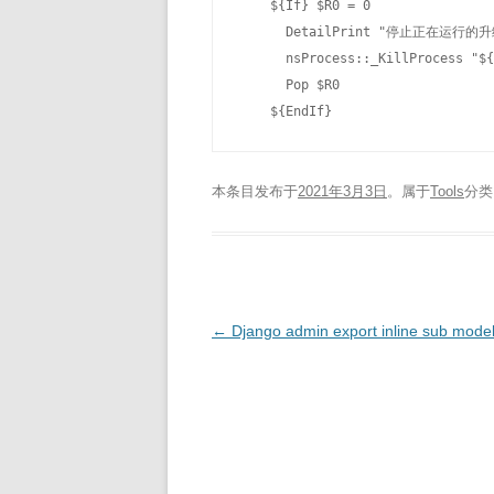
    ${If} $R0 = 0

      DetailPrint "停止正在运行的升
      nsProcess::_KillProcess "${
      Pop $R0

    ${EndIf}
本条目发布于
2021年3月3日
。属于
Tools
分
文
←
Django admin export inline sub mode
章
导
航