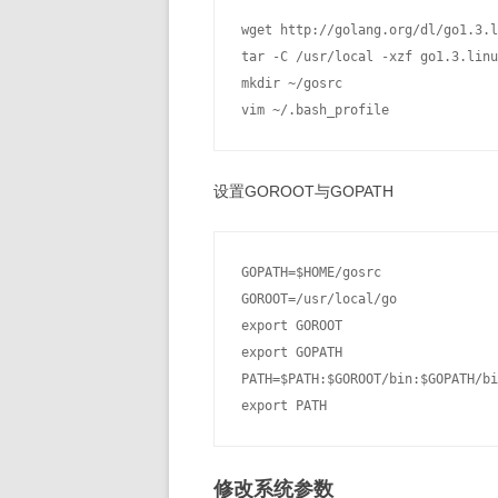
wget http://golang.org/dl/go1.3.l
tar -C /usr/local -xzf go1.3.linu
mkdir ~/gosrc

设置GOROOT与GOPATH
GOPATH=$HOME/gosrc

GOROOT=/usr/local/go

export GOROOT

export GOPATH

PATH=$PATH:$GOROOT/bin:$GOPATH/bi
修改系统参数