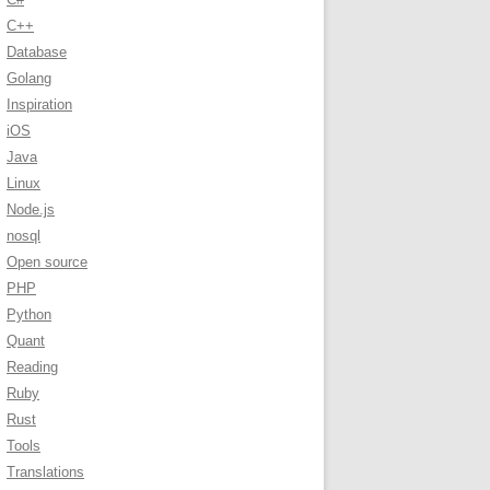
C++
Database
Golang
Inspiration
iOS
Java
Linux
Node.js
nosql
Open source
PHP
Python
Quant
Reading
Ruby
Rust
Tools
Translations