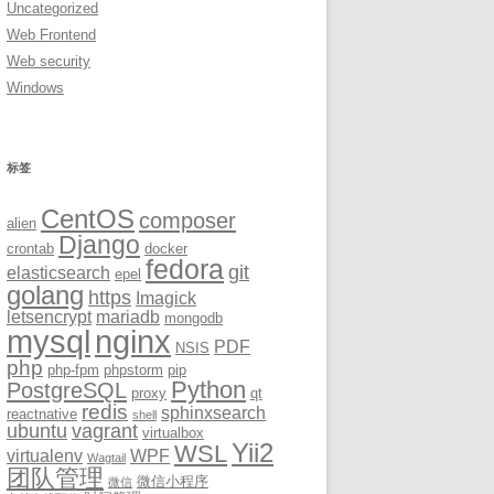
Uncategorized
Web Frontend
Web security
Windows
标签
CentOS
composer
alien
Django
crontab
docker
fedora
git
elasticsearch
epel
golang
https
Imagick
letsencrypt
mariadb
mongodb
mysql
nginx
PDF
NSIS
php
php-fpm
phpstorm
pip
Python
PostgreSQL
proxy
qt
redis
sphinxsearch
reactnative
shell
ubuntu
vagrant
virtualbox
Yii2
WSL
virtualenv
WPF
Wagtail
团队管理
微信小程序
微信