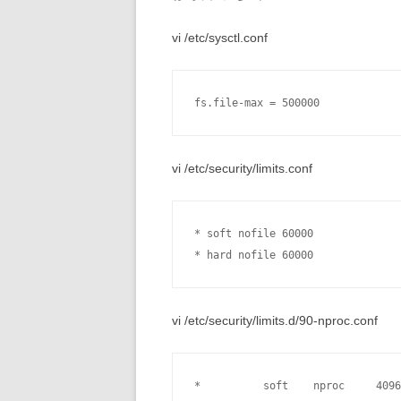
vi /etc/sysctl.conf
vi /etc/security/limits.conf
* soft nofile 60000

vi /etc/security/limits.d/90-nproc.conf
*          soft    nproc     4096
