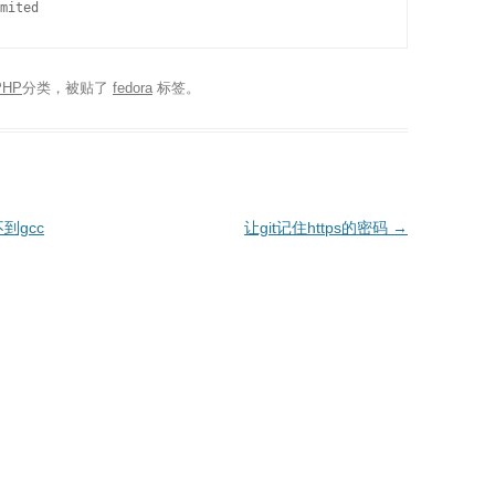
PHP
分类，被贴了
fedora
标签。
不到gcc
让git记住https的密码
→