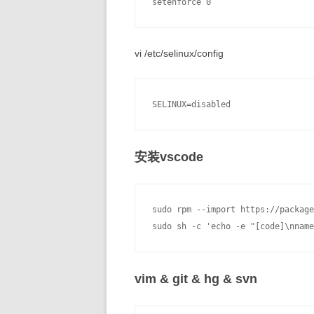
vi /etc/selinux/config
安装vscode
sudo rpm --import https://package
vim & git & hg & svn