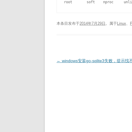
本条目发布于
2014年7月29日
。属于
Linux
、
文
←
windows安装go-sqlite3失败，提示找
章
导
航