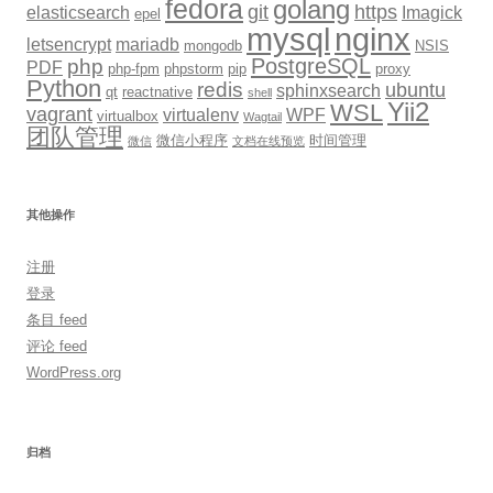
fedora
golang
git
https
elasticsearch
Imagick
epel
mysql
nginx
letsencrypt
mariadb
mongodb
NSIS
PostgreSQL
php
PDF
php-fpm
phpstorm
pip
proxy
Python
redis
ubuntu
sphinxsearch
qt
reactnative
shell
Yii2
WSL
vagrant
virtualenv
WPF
virtualbox
Wagtail
团队管理
微信小程序
时间管理
微信
文档在线预览
其他操作
注册
登录
条目 feed
评论 feed
WordPress.org
归档