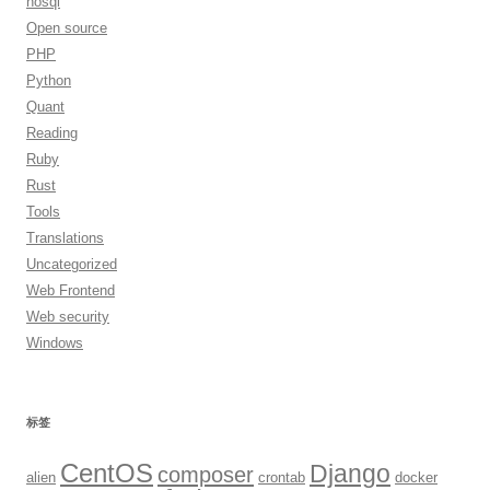
nosql
Open source
PHP
Python
Quant
Reading
Ruby
Rust
Tools
Translations
Uncategorized
Web Frontend
Web security
Windows
标签
CentOS
Django
composer
alien
crontab
docker