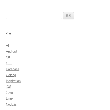
搜
索：
分类
AI
Android
C#
C++
Database
Golang
Inspiration
iOS
Java
Linux
Node.js