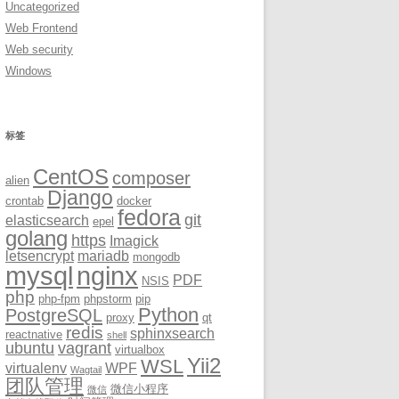
Uncategorized
Web Frontend
Web security
Windows
标签
CentOS
composer
alien
Django
crontab
docker
fedora
git
elasticsearch
epel
golang
https
Imagick
letsencrypt
mariadb
mongodb
mysql
nginx
PDF
NSIS
php
php-fpm
phpstorm
pip
Python
PostgreSQL
proxy
qt
redis
sphinxsearch
reactnative
shell
ubuntu
vagrant
virtualbox
Yii2
WSL
virtualenv
WPF
Wagtail
团队管理
微信小程序
微信