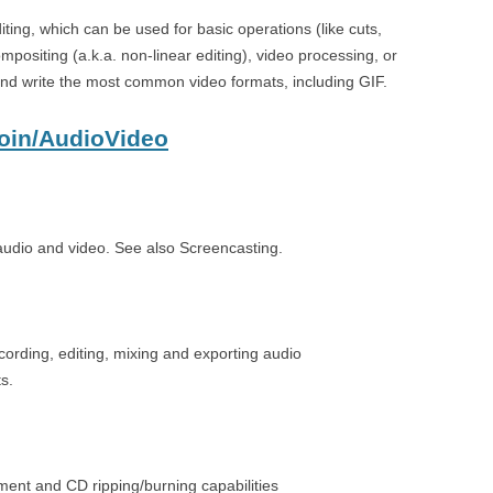
ting, which can be used for basic operations (like cuts,
ompositing (a.k.a. non-linear editing), video processing, or
and write the most common video formats, including GIF.
moin/AudioVideo
audio and video. See also Screencasting.
cording, editing, mixing and exporting audio
s.
ent and CD ripping/burning capabilities