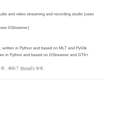
dio and video streaming and recording studio (uses
(uses GStreamer)
, written in Python and based on MLT and PyGtk
ritten in Python and based on GStreamer and GTK+
分类，被贴了
MoviePy
标签。