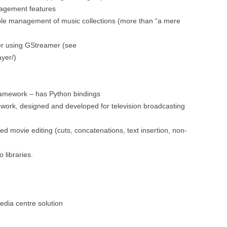
nagement features
able management of music collections (more than “a mere
r using GStreamer (see
yer/)
ramework – has Python bindings
ork, designed and developed for television broadcasting
ed movie editing (cuts, concatenations, text insertion, non-
 libraries.
edia centre solution