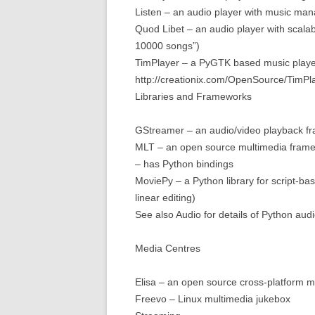
Listen – an audio player with music ma
Quod Libet – an audio player with scal
10000 songs”)
TimPlayer – a PyGTK based music playe
http://creationix.com/OpenSource/TimPla
Libraries and Frameworks
GStreamer – an audio/video playback f
MLT – an open source multimedia framew
– has Python bindings
MoviePy – a Python library for script-bas
linear editing)
See also Audio for details of Python audio
Media Centres
Elisa – an open source cross-platform m
Freevo – Linux multimedia jukebox