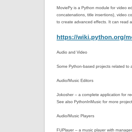
MoviePy is a Python module for video edi
concatenations, title insertions), video c
to create advanced effects. It can read 
https://wiki.python.org/
Audio and Video
Some Python-based projects related to 
Audio/Music Editors
Jokosher – a complete application for re
See also PythonInMusic for more project
Audio/Music Players
FUPlayer – a music player with managem