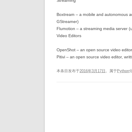
Streaming
Boxtream – a mobile and autonomous au
GStreamer)
Flumotion – a streaming media server 
Video Editors
OpenShot – an open source video editor
Pitivi – an open source video editor, w
本条目发布于
2016年3月17日
。属于
Python