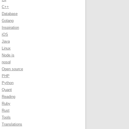
C++
Database
Golang
Inspiration
iOS
Java
Linux
Node.js
nosql
Open source
PHP
Python
Quant
Reading
Ruby
Rust
Tools
Translations