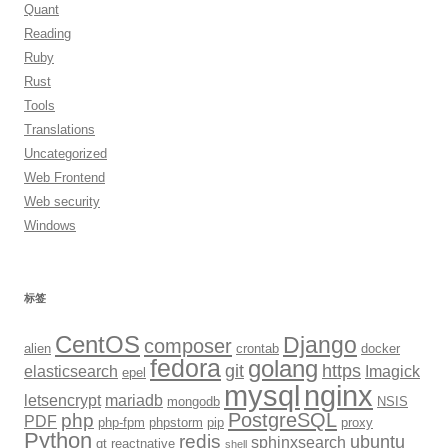
Quant
Reading
Ruby
Rust
Tools
Translations
Uncategorized
Web Frontend
Web security
Windows
标签
CentOS
Django
composer
alien
crontab
docker
fedora
golang
git
https
elasticsearch
Imagick
epel
mysql
nginx
letsencrypt
mariadb
mongodb
NSIS
PostgreSQL
php
PDF
php-fpm
phpstorm
pip
proxy
Python
redis
ubuntu
sphinxsearch
qt
reactnative
shell