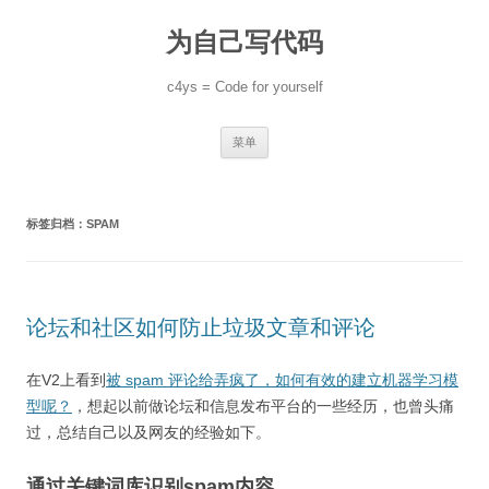
跳
至
为自己写代码
正
文
c4ys = Code for yourself
菜单
标签归档：
SPAM
论坛和社区如何防止垃圾文章和评论
在V2上看到
被 spam 评论给弄疯了，如何有效的建立机器学习模
型呢？
，想起以前做论坛和信息发布平台的一些经历，也曾头痛
过，总结自己以及网友的经验如下。
通过关键词库识别spam内容