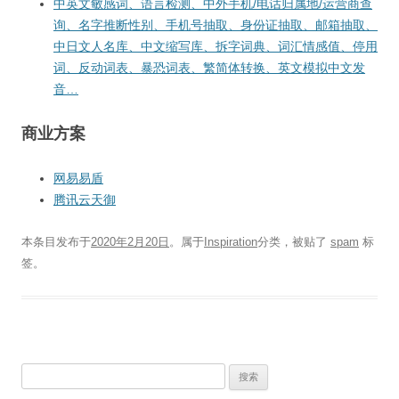
中英文敏感词、语言检测、中外手机/电话归属地/运营商查
询、名字推断性别、手机号抽取、身份证抽取、邮箱抽取、
中日文人名库、中文缩写库、拆字词典、词汇情感值、停用
词、反动词表、暴恐词表、繁简体转换、英文模拟中文发
音…
商业方案
网易易盾
腾讯云天御
本条目发布于
2020年2月20日
。属于
Inspiration
分类，被贴了
spam
标
签。
搜
索：