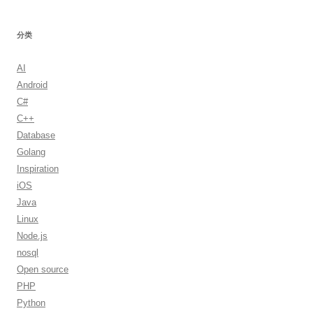
分类
AI
Android
C#
C++
Database
Golang
Inspiration
iOS
Java
Linux
Node.js
nosql
Open source
PHP
Python