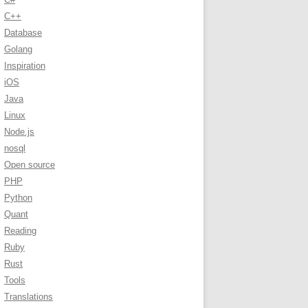
C++
Database
Golang
Inspiration
iOS
Java
Linux
Node.js
nosql
Open source
PHP
Python
Quant
Reading
Ruby
Rust
Tools
Translations