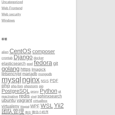
Uncategorized
Web Frontend
Web security
Windows
标签
CentOS
composer
alien
Django
crontab
docker
fedora
git
elasticsearch
epel
golang
https
Imagick
letsencrypt
mariadb
mongodb
mysql
nginx
PDF
NSIS
php
php-fpm
phpstorm
pip
Python
PostgreSQL
proxy
qt
redis
sphinxsearch
reactnative
shell
ubuntu
vagrant
virtualbox
Yii2
WSL
virtualenv
WPF
Wagtail
团队管理
微信小程序
微信