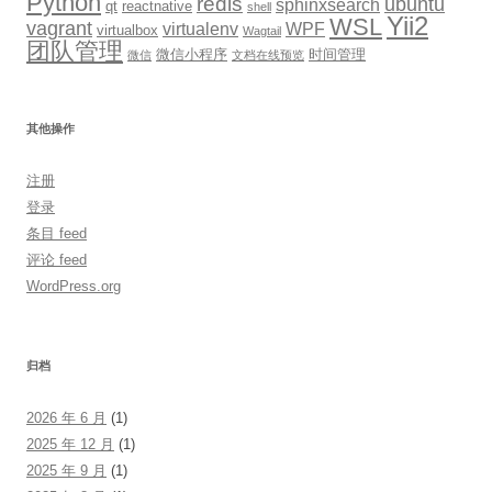
Python
redis
ubuntu
sphinxsearch
qt
reactnative
shell
Yii2
WSL
vagrant
virtualenv
WPF
virtualbox
Wagtail
团队管理
微信小程序
时间管理
微信
文档在线预览
其他操作
注册
登录
条目 feed
评论 feed
WordPress.org
归档
2026 年 6 月
(1)
2025 年 12 月
(1)
2025 年 9 月
(1)