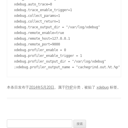
xdebug.auto_trace=0

xdebug.trace_enable_trigger=1

xdebug.collect_params=1

xdebug.collect_return=1

xdebug.trace_output_dir = "/var/log/xdebug"

xdebug.remote_enable=true

xdebug.remote_host=127.0.0.1

xdebug.remote_port=9000

xdebug.profiler_enable = 0

xdebug.profiler_enable_trigger = 1

xdebug.profiler_output_dir = "/var/log/xdebug"

本条目发布于
2014年5月20日
。属于
PHP
分类，被贴了
xdebug
标签。
搜