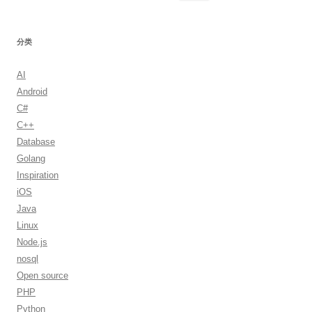
索：
分类
AI
Android
C#
C++
Database
Golang
Inspiration
iOS
Java
Linux
Node.js
nosql
Open source
PHP
Python