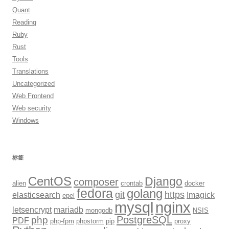
Quant
Reading
Ruby
Rust
Tools
Translations
Uncategorized
Web Frontend
Web security
Windows
标签
CentOS
Django
composer
alien
crontab
docker
fedora
golang
git
https
elasticsearch
Imagick
epel
mysql
nginx
letsencrypt
mariadb
mongodb
NSIS
PostgreSQL
php
PDF
php-fpm
phpstorm
pip
proxy