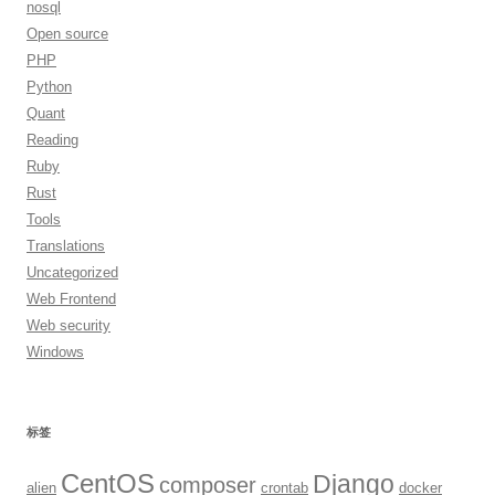
nosql
Open source
PHP
Python
Quant
Reading
Ruby
Rust
Tools
Translations
Uncategorized
Web Frontend
Web security
Windows
标签
CentOS
Django
composer
alien
crontab
docker