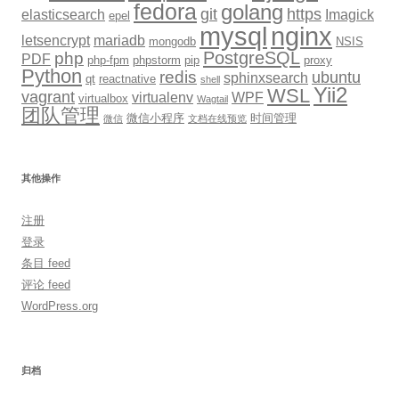
fedora
golang
git
https
elasticsearch
Imagick
epel
mysql
nginx
letsencrypt
mariadb
mongodb
NSIS
PostgreSQL
php
PDF
php-fpm
phpstorm
pip
proxy
Python
redis
ubuntu
sphinxsearch
qt
reactnative
shell
Yii2
WSL
vagrant
virtualenv
WPF
virtualbox
Wagtail
团队管理
微信小程序
时间管理
微信
文档在线预览
其他操作
注册
登录
条目 feed
评论 feed
WordPress.org
归档