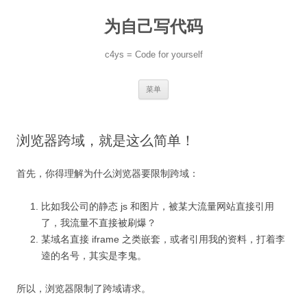
跳
至
为自己写代码
正
文
c4ys = Code for yourself
菜单
浏览器跨域，就是这么简单！
首先，你得理解为什么浏览器要限制跨域：
比如我公司的静态 js 和图片，被某大流量网站直接引用
了，我流量不直接被刷爆？
某域名直接 iframe 之类嵌套，或者引用我的资料，打着李
逵的名号，其实是李鬼。
所以，浏览器限制了跨域请求。