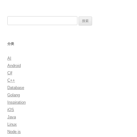
导
航
搜
索：
分类
AI
Android
C#
C++
Database
Golang
Inspiration
iOS
Java
Linux
Node.js