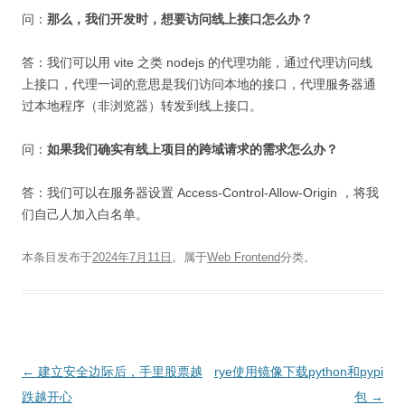
问：
那么，我们开发时，想要访问线上接口怎么办？
答：我们可以用 vite 之类 nodejs 的代理功能，通过代理访问线
上接口，代理一词的意思是我们访问本地的接口，代理服务器通
过本地程序（非浏览器）转发到线上接口。
问：
如果我们确实有线上项目的跨域请求的需求怎么办？
答：我们可以在服务器设置 Access-Control-Allow-Origin ，将我
们自己人加入白名单。
本条目发布于
2024年7月11日
。属于
Web Frontend
分类。
文
←
建立安全边际后，手里股票越
rye使用镜像下载python和pypi
章
跌越开心
包
→