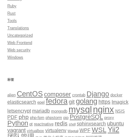
Ruby
Rust
Tools
Translations
Uncategorized
Web Frontend
Web security
Windows
标签
CentOS
Django
composer
alien
crontab
docker
fedora
golang
git
https
elasticsearch
Imagick
epel
mysql
nginx
letsencrypt
mariadb
mongodb
NSIS
PostgreSQL
php
PDF
php-fpm
phpstorm
pip
proxy
Python
redis
ubuntu
sphinxsearch
qt
reactnative
shell
Yii2
WSL
vagrant
virtualenv
WPF
virtualbox
Wagtail
团队管理