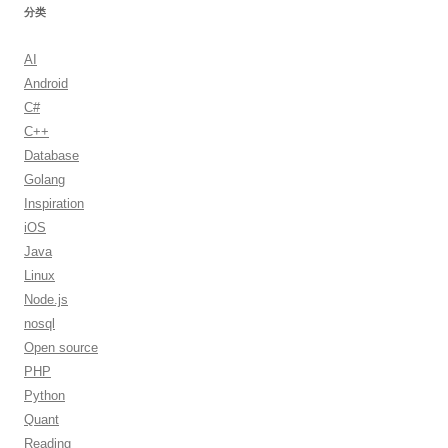
分类
AI
Android
C#
C++
Database
Golang
Inspiration
iOS
Java
Linux
Node.js
nosql
Open source
PHP
Python
Quant
Reading