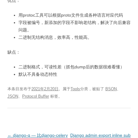
优点：
用protoc工具可以根据proto文件生成各种语言对应代码
字段被编号，新添加的字段不影响老结构，解决了向后兼容
问题。
二进制无结构消息，效率高，性能高。
缺点：
二进制格式，可读性差（抓包dump后的数据很难看懂）
默认不具备动态特性
本条目发布于
2021年2月20日
。属于
Tools
分类，被贴了
BSON
、
JSON
、
Protocol Buffer
标签。
文
←
django-q — 比django-celery
Django admin export inline sub