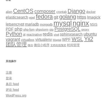
CentOS
Django
composer
alien
crontab
docker
fedora
golang
git
https
elasticsearch
Imagick
epel
mysql
nginx
letsencrypt
mariadb
mongodb
NSIS
PostgreSQL
php
PDF
php-fpm
phpstorm
pip
proxy
Python
redis
ubuntu
sphinxsearch
qt
reactnative
shell
Yii2
WSL
vagrant
virtualenv
WPF
virtualbox
Wagtail
团队管理
微信小程序
时间管理
微信
文档在线预览
其他操作
注册
登录
条目 feed
评论 feed
WordPress.org