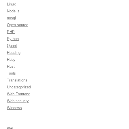
Linux
Node.js
nosql
Open source
PHP
Python
Quant
Reading
Ruby
Rust
Tools
Translations
Uncategorized
Web Frontend
Web security
Windows
标签