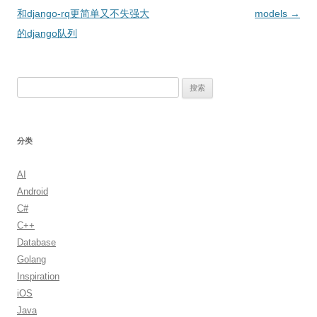
章
和django-rq更简单又不失强大
models
→
导
的django队列
航
搜
索：
分类
AI
Android
C#
C++
Database
Golang
Inspiration
iOS
Java